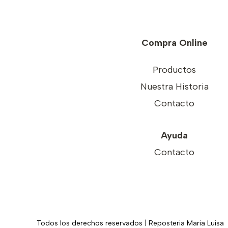
Compra Online
Productos
Nuestra Historia
Contacto
Ayuda
Contacto
oleda 4º Piso (Mall de Comidas)
Mall Castilla 
artes y Miercoles 11:10am - 7pm,
Horario: Lunes
Jueves 11:10am – 8pm.
Domingo y 
nes y Sábado 11:10am – 9pm.
ngos y Festivos 11am - 8pm.
Todos los derechos reservados | Reposteria Maria Luisa