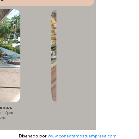
iero – Mercasa
bado 8am – 9pm.
os 9am – 8pm.
Diseñado por
www.conectamostuempresa.com